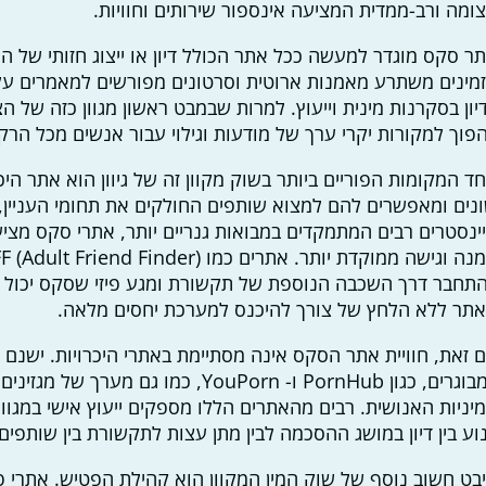
ומה ורב-ממדית המציעה אינספור שירותים וחוויות.
ר סקס מוגדר למעשה ככל אתר הכולל דיון או ייצוג חזותי של הת
מינים משתרע מאמנות ארוטית וסרטונים מפורשים למאמרים על 
יון בסקרנות מינית וייעוץ. למרות שבמבט ראשון מגוון כזה של ה
פוך למקורות יקרי ערך של מודעות וגילוי עבור אנשים מכל הרקע
ד המקומות הפוריים ביותר בשוק מקוון זה של גיוון הוא אתר הי
נים ומאפשרים להם למצוא שותפים החולקים את תחומי העניין,
ינסטרים רבים המתמקדים במבואות גנריים יותר, אתרי סקס מצ
תחבר דרך השכבה הנוספת של תקשורת ומגע פיזי שסקס יכול ל
תר ללא הלחץ של צורך להיכנס למערכת יחסים מלאה.
 זאת, חוויית אתר הסקס אינה מסתיימת באתרי היכרויות. ישנם
למבוגרים, כגון PornHub ו- YouPorn, 
יניות האנושית. רבים מהאתרים הללו מספקים ייעוץ אישי במגוון
וע בין דיון במושג ההסכמה לבין מתן עצות לתקשורת בין שותפים.
בט חשוב נוסף של שוק המין המקוון הוא קהילת הפטיש. אתרי פט