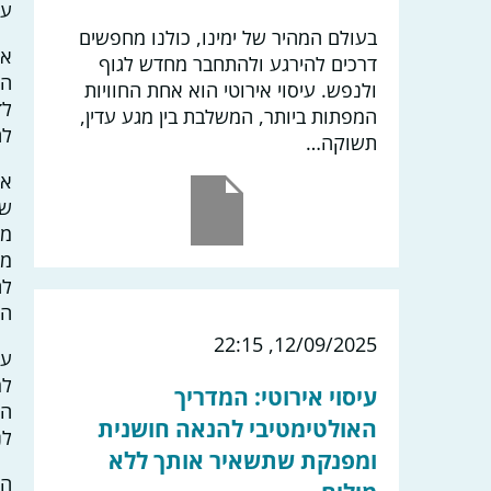
עצ
בעולם המהיר של ימינו, כולנו מחפשים
את
דרכים להירגע ולהתחבר מחדש לגוף
הז
ולנפש. עיסוי אירוטי הוא אחת החוויות
לד
המפתות ביותר, המשלבת בין מגע עדין,
לה
תשוקה…
אח
שו
מי
לה
הא
12/09/2025, 22:15
עם
עיסוי אירוטי: המדריך
המ
האולטימטיבי להנאה חושנית
לנ
ומפנקת שתשאיר אותך ללא
הי