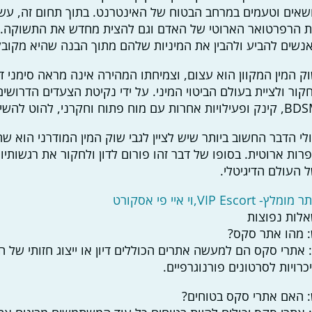
שאים וטעמים במרחב הבטוח של האינטרנט. בתוך תחום זה, עשויים
 הרפרטואר הארוטי של האדם וגם להצית מחדש את התשוקה. י
נשים להביע ולהבין את המיניות שלהם מתוך הבנה שהיא מקובל
ק המין המקוון הוא עצום, וצמיחתו המהירה אינה מראה סימני 
קור ולציית בעולם הביטוי המיני. על ידי נקיטת הצעדים הדרו
ילויות אחרות עם מוח פתוח וחקרני, להוט להשיג ידע.
לי הדבר החשוב ביותר שיש לציין לגבי שוק המין המודרני הוא 
רות ארוטית. בסופו של דבר זהו פורום לדון ולחקור את רגשותיו
 העולם הדיגיטלי.
ומלץ- VIP Escort,וי איי פי אסקורט
לות נפוצות
 מהו אתר סקס?
 אתרי סקס הם למעשה אתרים הכוללים דיון או ייצוג חזותי של הת
כרויות לסרטונים פורנוגרפיים.
 האם אתרי סקס בטוחים?