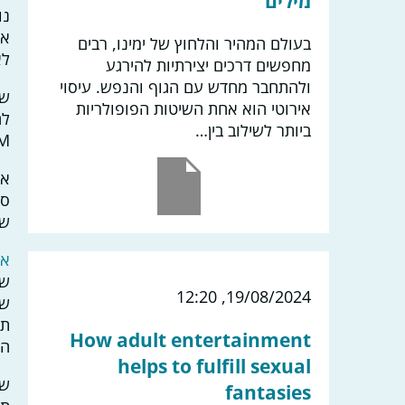
מילים
נו
את
בעולם המהיר והלחוץ של ימינו, רבים
לא
מחפשים דרכים יצירתיות להירגע
ולהתחבר מחדש עם הגוף והנפש. עיסוי
שו
אירוטי הוא אחת השיטות הפופולריות
לח
ביותר לשילוב בין…
BDSM, קינק ופע
או
ספ
של
אתר מ
שא
19/08/2024, 12:20
ש:
ת:
How adult entertainment
הי
helps to fulfill sexual
ש:
fantasies