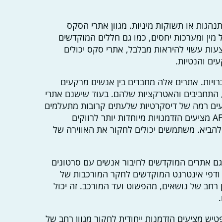
נהגות או תשוקות מיניות. מגוון אתרי הסקס
מין ומערכות יחסים, כמו גם חללים המוקדשים
צעות עשוי להיראות מבלבל, אתרי סקס יכולים
ים והנטיות.
כרויות. אתרים אלה מחברים בין אנשים מרקעים
 התחביבים והאטרקציות שלהם. בעוד שישנם אתרי
יעים רמה של דיסקרטיות שלעתים קרובות מתעלמים
ממנה וגישה ממוקדת יותר. אתרים כמו AFF (Adult Friend Finder) מציעים הזדמנויות מיוחדות יותר לרווקים
הביא. משתמשים יכולים לחקור את האווירה של
 גם אתרים המוקדשים לחיבור אנשים עם סרטונים
כמו גם מערך של מגזינים ודפי אינטרנט המוקדשים לחקר המורכבות של
 רחב של נושאים, מהפשוט ועד המורכב. זה יכול
יש מציעים הזדמנות ייחודית לחקור מגוון רחב של