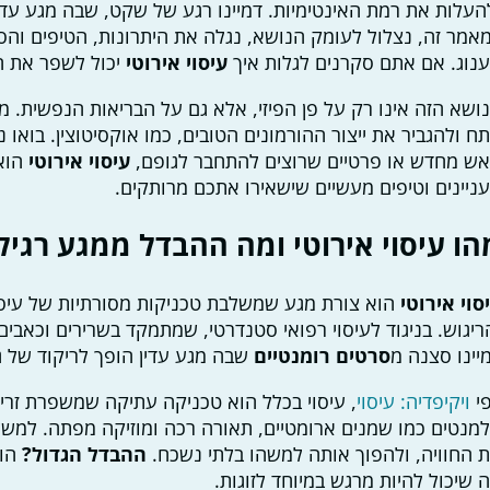
העלות את רמת האינטימיות. דמיינו רגע של שקט, שבה מגע עד
אמר זה, נצלול לעומק הנושא, נגלה את היתרונות, הטיפים וה
נוג. אם אתם סקרנים לגלות איך
עיסוי אירוטי
יכול לשפר את חי
ושא הזה אינו רק על פן הפיזי, אלא גם על הבריאות הנפשית. 
ח ולהגביר את ייצור ההורמונים הטובים, כמו אוקסיטוצין. בואו
ש מחדש או פרטיים שרוצים להתחבר לגופם,
עיסוי אירוטי
הוא 
ניינים וטיפים מעשיים שישאירו אתכם מרותקים.
הו עיסוי אירוטי ומה ההבדל ממגע רגיל
סוי אירוטי
הוא צורת מגע שמשלבת טכניקות מסורתיות של עיסו
ריגוש. בניגוד לעיסוי רפואי סטנדרטי, שמתמקד בשרירים וכאבים
יינו סצנה מ
סרטים רומנטיים
שבה מגע עדין הופך לריקוד של גו
י
ויקיפדיה: עיסוי
, עיסוי בכלל הוא טכניקה עתיקה שמשפרת זרימ
מנטים כמו שמנים ארומטיים, תאורה רכה ומוזיקה מפתה. למשל, 
 החוויה, ולהפוך אותה למשהו בלתי נשכח.
ההבדל הגדול?
הוא
 שיכול להיות מרגש במיוחד לזוגות.