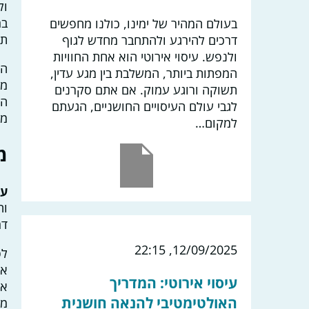
ול
במ
בעולם המהיר של ימינו, כולנו מחפשים
תע
דרכים להירגע ולהתחבר מחדש לגוף
ולנפש. עיסוי אירוטי הוא אחת החוויות
הנ
המפתות ביותר, המשלבת בין מגע עדין,
מת
תשוקה ורוגע עמוק. אם אתם סקרנים
הא
לגבי עולם העיסויים החושניים, הגעתם
מע
למקום…
מ
עי
וה
דמ
12/09/2025, 22:15
לפ
אל
עיסוי אירוטי: המדריך
את
האולטימטיבי להנאה חושנית
מה