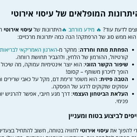
יתרונות המופלאים של עיסוי אירוטי
צים לדעת עוד?
🔥 מידע מורחב 🔥
היתרונות של
עיסוי אירוטי
רב
הוא ממש סוג של הרפתקה! הנה כמה יתרונות מרכזיים:
הפחתת מתח וחרדה
: מחקר מ-
הארגון האמריקאי לבריאות
מ
קורטיזול, ההורמון של הלחץ, ולהגביר תחושת רווחה.
שיפור הקשר הזוגי
: הוא יוצר אינטימיות עמוקה, מה שיכול 
הופך לזיכרון משותף – קסום!
הטבה פיזית
: הוא משפר זרימת דם, מקל על כאבי שרירים ומ
עסוקים שזקוקים לרגע של הפסקה.
העלאת הביטחון העצמי
: דרך מגע חיובי, אפשר להרגיש י
פנימי.
פים לביצוע בטוח ומעניין
י להפוך את
עיסוי אירוטי
לחוויה בטוחה, חשוב להתחיל בצעדים