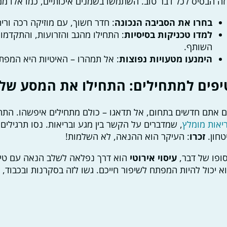
זה הבסיס לכל דבר טוב. השתמשו בשמנים איכותיים, כמו אלו ממק
בחרו את הסביבה הנכונה
: חדר חשוך, עם מוזיקה רכה וריח
למדו טכניקות בסיסיות
: התחילו מהגב והזרועות, והתקדמו 
השותף.
הימנעו מטעויות נפוצות
: אל תמהרו – האיטיות היא המפת
יפים למתחילים: התחילו את המסע של
 אתם חדשים בתחום, אל תדאגו – כולם מתחילים איפשהו. התחי
יאות מומלץ
, שמדברים על הקשר בין מגע ובריאות. נסו תרגילים פ
טחון.
זכרו
: העיקר הוא ההנאה, לא השלמות!
ופו של דבר,
עיסוי אירוטי
הוא דרך נפלאה לשלב הנאה עם טיפוח
א יכול להיות המפתח לשיפור חייכם. גשו לזה בסקרנות ובכבוד, 