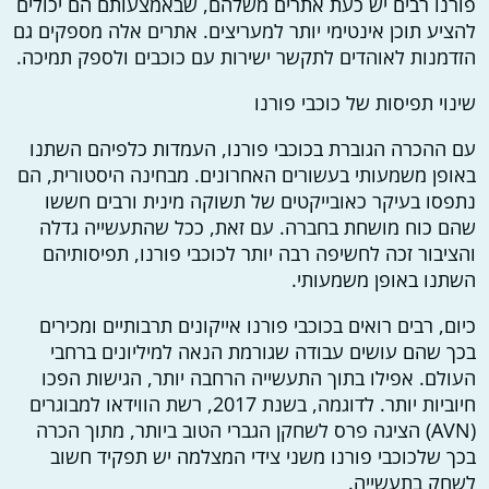
פורנו רבים יש כעת אתרים משלהם, שבאמצעותם הם יכולים
להציע תוכן אינטימי יותר למעריצים. אתרים אלה מספקים גם
הזדמנות לאוהדים לתקשר ישירות עם כוכבים ולספק תמיכה.
שינוי תפיסות של כוכבי פורנו
עם ההכרה הגוברת בכוכבי פורנו, העמדות כלפיהם השתנו
באופן משמעותי בעשורים האחרונים. מבחינה היסטורית, הם
נתפסו בעיקר כאובייקטים של תשוקה מינית ורבים חששו
שהם כוח מושחת בחברה. עם זאת, ככל שהתעשייה גדלה
והציבור זכה לחשיפה רבה יותר לכוכבי פורנו, תפיסותיהם
השתנו באופן משמעותי.
כיום, רבים רואים בכוכבי פורנו אייקונים תרבותיים ומכירים
בכך שהם עושים עבודה שגורמת הנאה למיליונים ברחבי
העולם. אפילו בתוך התעשייה הרחבה יותר, הגישות הפכו
חיוביות יותר. לדוגמה, בשנת 2017, רשת הווידאו למבוגרים
(AVN) הציגה פרס לשחקן הגברי הטוב ביותר, מתוך הכרה
בכך שלכוכבי פורנו משני צידי המצלמה יש תפקיד חשוב
לשחק בתעשייה.