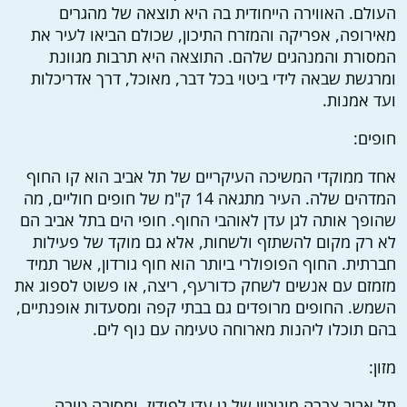
העולם. האווירה הייחודית בה היא תוצאה של מהגרים
מאירופה, אפריקה והמזרח התיכון, שכולם הביאו לעיר את
המסורת והמנהגים שלהם. התוצאה היא תרבות מגוונת
ומרגשת שבאה לידי ביטוי בכל דבר, מאוכל, דרך אדריכלות
ועד אמנות.
חופים:
אחד ממוקדי המשיכה העיקריים של תל אביב הוא קו החוף
המדהים שלה. העיר מתגאה 14 ק"מ של חופים חוליים, מה
שהופך אותה לגן עדן לאוהבי החוף. חופי הים בתל אביב הם
לא רק מקום להשתזף ולשחות, אלא גם מוקד של פעילות
חברתית. החוף הפופולרי ביותר הוא חוף גורדון, אשר תמיד
מזמזם עם אנשים לשחק כדורעף, ריצה, או פשוט לספוג את
השמש. החופים מרופדים גם בבתי קפה ומסעדות אופנתיים,
בהם תוכלו ליהנות מארוחה טעימה עם נוף לים.
מזון:
תל אביב צברה מוניטין של גן עדן לפודיז, ומסיבה טובה.