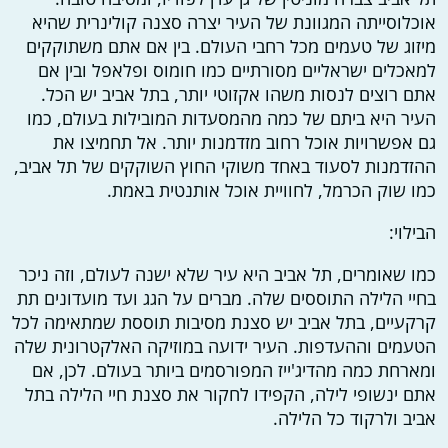
אוכלוסייתה המגוונת של העיר יצרה סצנה קולינרית שהיא
מיזוג של טעמים מכל רחבי העולם. בין אם אתם משתוקקים
למאכלים ישראליים מסורתיים כמו חומוס ופלאפל ובין אם
אתם רוצים לנסות משהו אקזוטי יותר, בתל אביב יש הכל.
העיר היא ביתם של כמה מהמסעדות המובילות בעולם, כמו
גם אפשרויות אוכל רחוב מזדמנות יותר. אל תחמיצו את
ההזדמנות לסעוד באחד משוקי החוץ השוקקים של תל אביב,
כמו שוק הכרמל, לחוויית אוכל אותנטית באמת.
הבילוי:
כמו שאומרים, תל אביב היא עיר שלא ישנה לעולם, וזה ניכר
בחיי הלילה התוססים שלה. מברים על הגג ועד מועדונים תת
קרקעיים, בתל אביב יש סצנת מסיבות תוססת שמתאימה לכל
הטעמים וההעדפות. העיר ידועה במוזיקה האלקטרונית שלה
ומארחת כמה מהדיג'ייז המפורסמים ביותר בעולם. לכן, אם
אתם ינשופי לילה, הקפידו לחקור את סצנת חיי הלילה בתל
אביב ולרקוד כל הלילה.