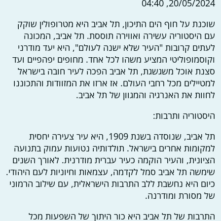
20/05/2024, 04:40
שוכנת על חוף הים התיכון, תל אביב היא מטרופולין שוקק
עם היסטוריה עשירה ואווירה תוססת. תל אביב, המכונה
לעתים קרובות "העיר שלא ישנה לעולם", היא יעד מודרני
וקוסמופוליטי המציע משהו לכל אחד. מחופים יפהפיים ועד
סצנת אוכל משגשגת, תל אביב הפכה לעיר חובה בישראל
למטיילים מכל רחבי העולם. אז ארזו את המזוודות והתכוננו
לחוות את האנרגיה והמגוון של תל אביב.
היסטוריה ותרבות:
תל אביב, שנוסדה בשנת 1909, היא עיר צעירה יחסית
למקומות אחרים בישראל. תולדותיה נטועות עמוק בתנועה
הציונית, והעיר הוקמה כעיר עברית מודרנית. לאורך השנים
שימשה תל אביב סמל לקדמה, עצמאות וחיוניות לעם היהודי.
כיום היא נחשבת ללב התרבות הישראלית, עם שילוב הרמוני
של מסורת ומודרנה.
התרבות של תל אביב היא כור היתוך של השפעות מכל