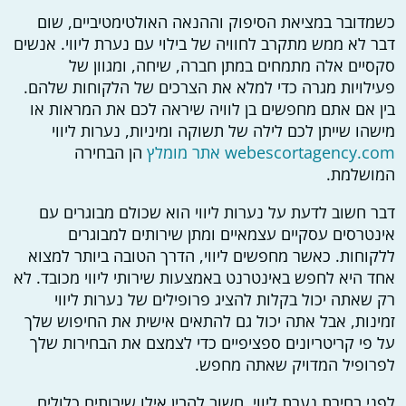
כשמדובר במציאת הסיפוק וההנאה האולטימטיביים, שום
דבר לא ממש מתקרב לחוויה של בילוי עם נערת ליווי. אנשים
סקסיים אלה מתמחים במתן חברה, שיחה, ומגוון של
פעילויות מגרה כדי למלא את הצרכים של הלקוחות שלהם.
בין אם אתם מחפשים בן לוויה שיראה לכם את המראות או
מישהו שייתן לכם לילה של תשוקה ומיניות, נערות ליווי
webescortagency.com אתר מומלץ
הן הבחירה
המושלמת.
דבר חשוב לדעת על נערות ליווי הוא שכולם מבוגרים עם
אינטרסים עסקיים עצמאיים ומתן שירותים למבוגרים
ללקוחות. כאשר מחפשים ליווי, הדרך הטובה ביותר למצוא
אחד היא לחפש באינטרנט באמצעות שירותי ליווי מכובד. לא
רק שאתה יכול בקלות להציג פרופילים של נערות ליווי
זמינות, אבל אתה יכול גם להתאים אישית את החיפוש שלך
על פי קריטריונים ספציפיים כדי לצמצם את הבחירות שלך
לפרופיל המדויק שאתה מחפש.
לפני בחירת נערת ליווי, חשוב להבין אילו שירותים כלולים