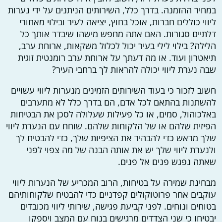
במחיר ההזמנה. בדרך כלל, השירותים הניתנים על ידי נערות
ליווי כוללים חברות, אוכל בחוץ, יציאה לעיר ובילוי מאחורי
דלתיים סגורות. האם אתה מחפש מישהו שיבדר אותך כל
הלילה? בילוי לילי בעיר יכול לכלול משקאות, ארוחת ערב,
תיאטרון ועוד. או מה דעתך על ארוחת ערב רומנטית זוגית
שבה נערת ליווי יכולה להראות לך ברחבי העיר?
חשוב לזכור כי בעוד השירותים הזמינים מנערות ליווי עשויים
להשתנות בהתאם לכל אדם, הם בדרך כלל לא מתערבים
באלכוהול, סמים, או כל פעילות שעלולה לסכן את הבטיחות
הפיזית שלהם או של הלקוחות שלהם. שוחח עם הנערת ליווי
שלך מראש כדי להבהיר את הציפיות שלך, כדי להבטיח לך
ולנערת ליווי שלך יש את אותה הבנה של מה צפוי לפני
שאתה נפגש פנים אל פנים.
מבחינת שמירה על בטיחות, הרוב המכריע של הנערות ליווי
עוקבים אחר פרוטוקולים קפדניים כדי להבטיח שלקוחותיהם
בטוחים ונוחים. לפני קביעת פגישה, שירותי ליווי מכובדים
יבטיחו כי שני הצדדים מרגישים בנוח עם המצב ויספקו