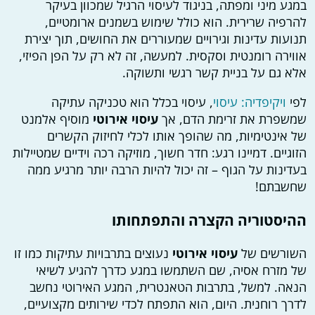
במגע מיני ומפתה, בניגוד לעיסוי הרגיל שמכוון בעיקר
להרפיה שרירית. הוא כולל שימוש בשמנים ארומטיים,
תנועות עדינות וגירויים שמעוררים את החושים, תוך יצירת
אווירה רומנטית וסקסית. למעשה, זה לא רק על הפן הפיזי,
אלא גם על בניית קשר רגשי ותשוקה.
לפי
ויקיפדיה: עיסוי
, עיסוי בכלל הוא טכניקה עתיקה
שמשפרת את זרימת הדם, אך
עיסוי אירוטי
מוסיף אלמנט
של אינטימיות, מה שהופך אותו לכלי לחיזוק הקשרים
הזוגיים. דמיינו רגע: חדר חשוך, מוזיקה רכה וידיים שמטיילות
בעדינות על הגוף – זה יכול להיות הרבה יותר מרגיע ממה
שחשבתם!
ההיסטוריה הקצרה והתפתחותו
השורשים של
עיסוי אירוטי
נעוצים בתרבויות עתיקות כמו זו
של מזרח אסיה, שם השתמשו במגע כדרך להגיע לשיאי
הנאה. למשל, בתרבות הטאנטרית, המגע האירוטי נחשב
לדרך רוחנית. היום, הוא התפתח לכדי שירותים מקצועיים,