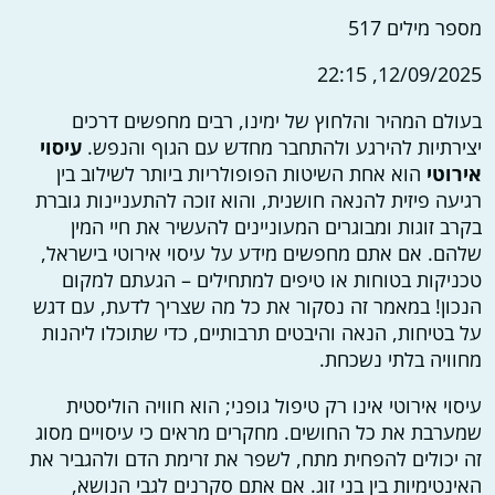
מספר מילים
517
12/09/2025, 22:15
בעולם המהיר והלחוץ של ימינו, רבים מחפשים דרכים
יצירתיות להירגע ולהתחבר מחדש עם הגוף והנפש.
עיסוי
אירוטי
הוא אחת השיטות הפופולריות ביותר לשילוב בין
רגיעה פיזית להנאה חושנית, והוא זוכה להתעניינות גוברת
בקרב זוגות ומבוגרים המעוניינים להעשיר את חיי המין
שלהם. אם אתם מחפשים מידע על עיסוי אירוטי בישראל,
טכניקות בטוחות או טיפים למתחילים – הגעתם למקום
הנכון! במאמר זה נסקור את כל מה שצריך לדעת, עם דגש
על בטיחות, הנאה והיבטים תרבותיים, כדי שתוכלו ליהנות
מחוויה בלתי נשכחת.
עיסוי אירוטי אינו רק טיפול גופני; הוא חוויה הוליסטית
שמערבת את כל החושים. מחקרים מראים כי עיסויים מסוג
זה יכולים להפחית מתח, לשפר את זרימת הדם ולהגביר את
האינטימיות בין בני זוג. אם אתם סקרנים לגבי הנושא,